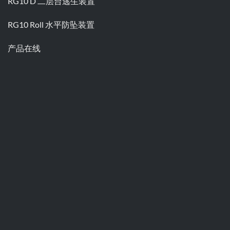
RG10 D 二层台逃生装置
RG10 Roll 水平防坠装置
产品在线