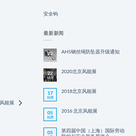
安全钩
最新新闻
AH5钢丝绳防坠器升级通知
23
7月
2020北京风能展
22
10月
2018北京风能展
17
10月
京风能展
2016 北京风能展
05
10月
第四届中国（上海）国际劳动
05