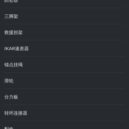
三脚架
救援担架
IKAR速差器
锚点挂绳
滑轮
分力板
转环连接器
配件