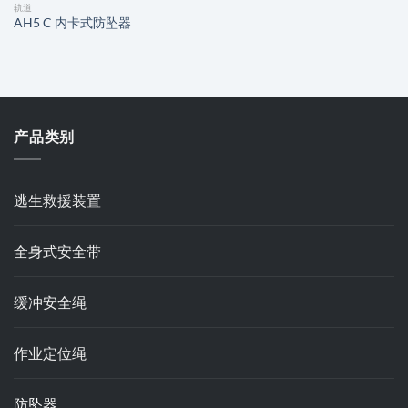
轨道
AH5 C 内卡式防坠器
产品类别
逃生救援装置
全身式安全带
缓冲安全绳
作业定位绳
防坠器