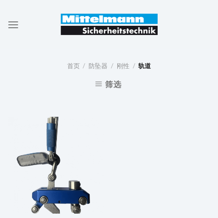
Skip
to
content
首页
/
防坠器
/
刚性
/
轨道
筛选